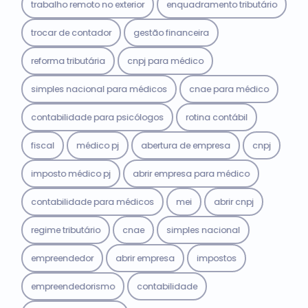
trabalho remoto no exterior
enquadramento tributário
trocar de contador
gestão financeira
reforma tributária
cnpj para médico
simples nacional para médicos
cnae para médico
contabilidade para psicólogos
rotina contábil
fiscal
médico pj
abertura de empresa
cnpj
imposto médico pj
abrir empresa para médico
contabilidade para médicos
mei
abrir cnpj
regime tributário
cnae
simples nacional
empreendedor
abrir empresa
impostos
empreendedorismo
contabilidade