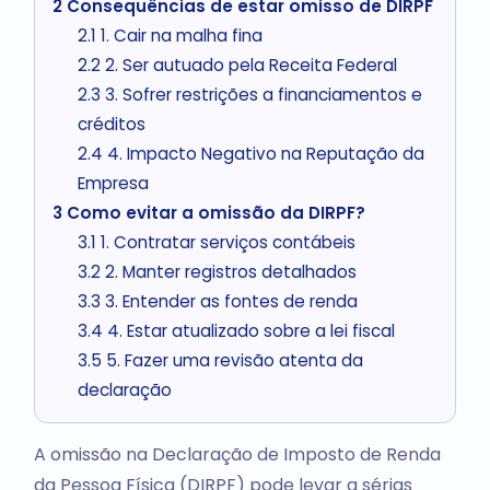
2
Consequências de estar omisso de DIRPF
2.1
1. Cair na malha fina
2.2
2. Ser autuado pela Receita Federal
2.3
3. Sofrer restrições a financiamentos e
créditos
2.4
4. Impacto Negativo na Reputação da
Empresa
3
Como evitar a omissão da DIRPF?
3.1
1. Contratar serviços contábeis
3.2
2. Manter registros detalhados
3.3
3. Entender as fontes de renda
3.4
4. Estar atualizado sobre a lei fiscal
3.5
5. Fazer uma revisão atenta da
declaração
A omissão na Declaração de Imposto de Renda
da Pessoa Física (DIRPF) pode levar a sérias