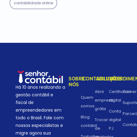
contabilidade online
SOBRE
CONTABILIDADE
SOLUÇÕES
ATENDIME
NÓS
Há 10 anos realizando a
Abrir
Certificado
Comerc
gestão contábil e
Quem
empresa
digital
fiscal de
Suport
somos
grátis
empreendedores em
Conta
Parcer
Blog
todo o Brasil. Fale com
Trocar
digital
Contat
nossos especialistas e
contábil
de
PJ
migre agora sua
Trabalhe
contador