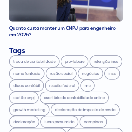
Quanto custa manter um CNPJ para engenheiro
em 2026?
Tags
troca de contabilidade
pro-labore
retenção inss
nome fantasia
razão social
negócios
inss
dicas contábil
receita federal
me
cartão cnpj
escritório de contabilidade online
growth marketing
declaração de imposto de renda
declaração
lucro presumido
campinas