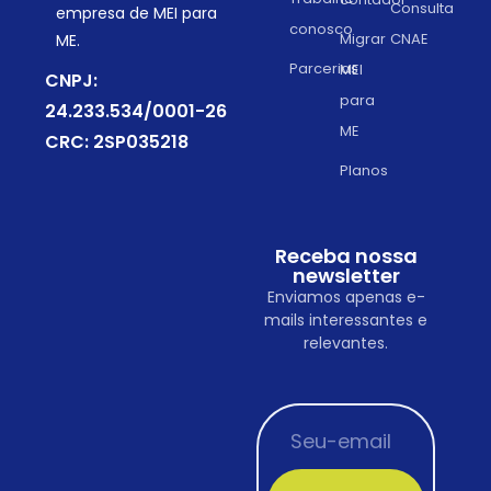
Consulta
empresa de MEI para
conosco
Migrar
CNAE
ME.
Parcerias
MEI
CNPJ:
para
24.233.534/0001-26
ME
CRC: 2SP035218
Planos
Receba nossa
newsletter
Enviamos apenas e-
mails interessantes e
relevantes.