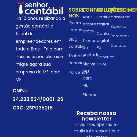
SOBRE
CONTABILIDADE
SOLUÇÕES
ATENDIME
NÓS
Abrir
Certificado
Comercial
Há 10 anos realizando a
Quem
empresa
digital
gestão contábil e
Suporte
somos
grátis
fiscal de
Conta
Parcerias
Blog
Trocar
digital
empreendedores em
Contato
contábil
de
PJ
todo o Brasil. Fale com
contador
Trabalhe
nossos especialistas e
Consulta
conosco
migre agora sua
Migrar
CNAE
MEI
empresa de MEI para
Parcerias
para
ME.
ME
CNPJ:
Planos
24.233.534/0001-26
CRC: 2SP035218
Receba nossa
newsletter
Enviamos apenas e-
mails interessantes e