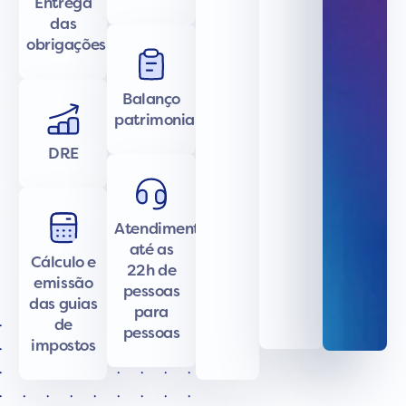
Entrega
das
obrigações
Balanço
patrimonial
DRE
Atendimento
até as
Cálculo e
22h de
emissão
pessoas
das guias
para
de
pessoas
impostos