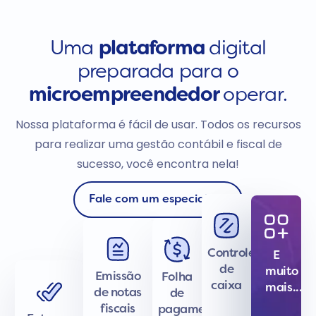
Uma
plataforma
digital
preparada para o
microempreendedor
operar.
Nossa plataforma é fácil de usar. Todos os recursos
para realizar uma gestão contábil e fiscal de
sucesso, você encontra nela!
Fale com um especialista
Controle
E
de
muito
Emissão
Folha
caixa
mais...
de notas
de
fiscais
pagamentos