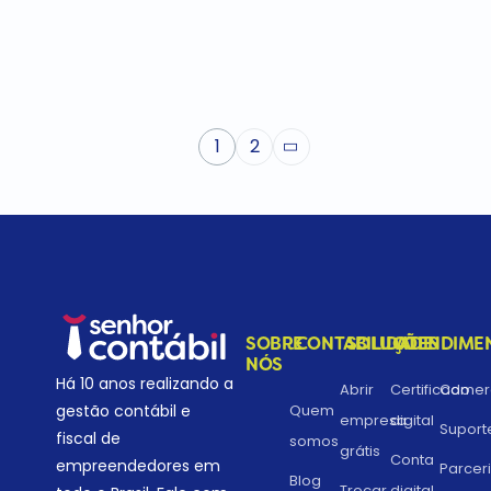
1
2
SOBRE
CONTABILIDADE
SOLUÇÕES
ATENDIME
NÓS
Há 10 anos realizando a
Abrir
Certificado
Comerc
gestão contábil e
Quem
empresa
digital
Suport
fiscal de
somos
grátis
Conta
empreendedores em
Parcer
Blog
Trocar
digital