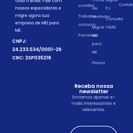
todo o Brasil. Fale com
Contat
contábil
nossos especialistas e
de
PJ
migre agora sua
Trabalhe
contador
Consulta
empresa de MEI para
conosco
Migrar
CNAE
ME.
Parcerias
MEI
CNPJ:
para
24.233.534/0001-26
ME
CRC: 2SP035218
Planos
Receba nossa
newsletter
Enviamos apenas e-
mails interessantes e
relevantes.