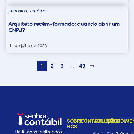
Impostos
,
Negócios
Arquiteto recém-formado: quando abrir um
CNPJ?
14 de julho de 2026
1
2
3
…
43
SOBRE
CONTABILIDADE
SOLUÇÕES
ATENDIME
NÓS
Há 10 anos realizando a
Abrir
Certificado
Comerc