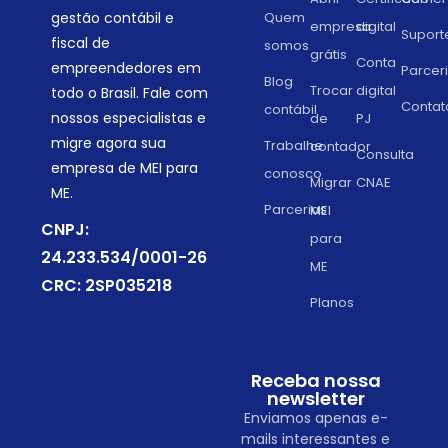
gestão contábil e
Quem
empresa
digital
Suport
fiscal de
somos
grátis
Conta
empreendedores em
Parcer
Blog
Trocar
digital
todo o Brasil. Fale com
Contat
contábil
nossos especialistas e
de
PJ
migre agora sua
Trabalhe
contador
Consulta
empresa de MEI para
conosco
Migrar
CNAE
ME.
Parcerias
MEI
CNPJ:
para
24.233.534/0001-26
ME
CRC: 2SP035218
Planos
Receba nossa
newsletter
Enviamos apenas e-
mails interessantes e