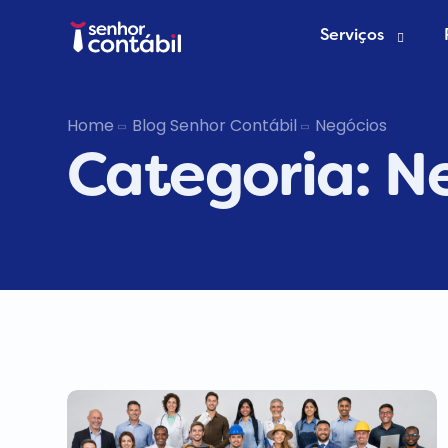
Serviços
Abrir Empr
Home
Blog Senhor Contábil
Negócios
Categoria:
N
Trocar de
Deixar de s