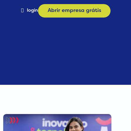
login
Abrir empresa grátis
Materiais
a
Calculadora de Plano
e
Consulta CNAE