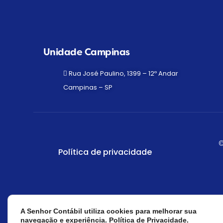
Unidade Campinas
Rua José Paulino, 1399 – 12º Andar
Campinas – SP
©
Política de privacidade
A Senhor Contábil utiliza cookies para melhorar sua
Fale com um especi
navegação e experiência.
Política de Privacidade.