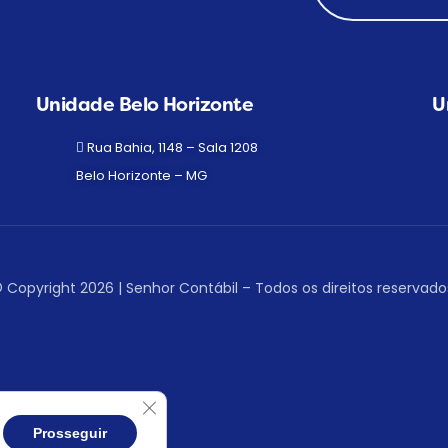
Unidade Belo Horizonte
U
Rua Bahia, 1148 – Sala 1208
Belo Horizonte – MG
 Copyright 2026 | Senhor Contábil – Todos os direitos reservado
Close GDPR Cookie Banner
alista
agora!
Prosseguir
Fala