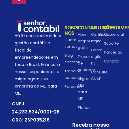
SOBRE
CONTABILIDADE
SOLUÇÕES
ATENDIME
NÓS
Abrir
Certificado
Comercial
Há 10 anos realizando a
Quem
empresa
digital
gestão contábil e
Suporte
somos
grátis
fiscal de
Conta
Parcerias
Blog
Trocar
digital
empreendedores em
Contato
contábil
de
PJ
todo o Brasil. Fale com
contador
Trabalhe
nossos especialistas e
Consulta
conosco
migre agora sua
Migrar
CNAE
MEI
empresa de MEI para
Parcerias
para
ME.
ME
CNPJ:
Planos
24.233.534/0001-26
CRC: 2SP035218
Receba nossa