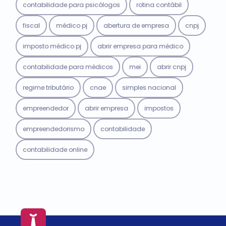
contabilidade para psicólogos
rotina contábil
fiscal
médico pj
abertura de empresa
cnpj
imposto médico pj
abrir empresa para médico
contabilidade para médicos
mei
abrir cnpj
regime tributário
cnae
simples nacional
empreendedor
abrir empresa
impostos
empreendedorismo
contabilidade
contabilidade online