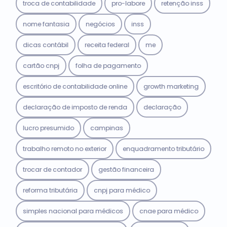
troca de contabilidade
pro-labore
retenção inss
nome fantasia
negócios
inss
dicas contábil
receita federal
me
cartão cnpj
folha de pagamento
escritório de contabilidade online
growth marketing
declaração de imposto de renda
declaração
lucro presumido
campinas
trabalho remoto no exterior
enquadramento tributário
trocar de contador
gestão financeira
reforma tributária
cnpj para médico
simples nacional para médicos
cnae para médico