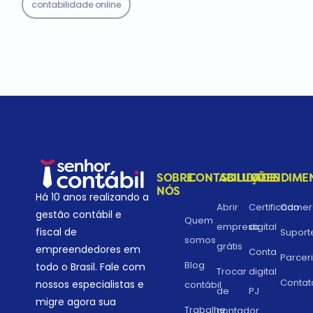
contabilidade online
SOBRE
CONTABILIDADE
SOLUÇÕES
ATENDIME
NÓS
Há 10 anos realizando a
Abrir
Certificado
Comerc
gestão contábil e
Quem
empresa
digital
fiscal de
Suport
somos
grátis
empreendedores em
Conta
Parcer
Blog
todo o Brasil. Fale com
Trocar
digital
Contat
nossos especialistas e
contábil
de
PJ
migre agora sua
Trabalhe
contador