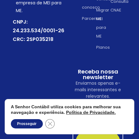
Consulta
empresa de MEI para
conosco
Migrar
CNAE
ME.
Parcerias
MEI
CNPJ:
para
24.233.534/0001-26
ME
CRC: 2SP035218
Planos
Receba nossa
newsletter
Enviamos apenas e-
mails interessantes e
relevantes.
A Senhor Contábil utiliza cookies para melhorar sua
navegação e experiência.
Política de Privacidade.
Close GDPR Cookie Banner
Prosseguir