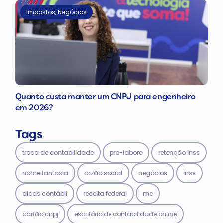
Impostos
,
Negócios
Quanto custa manter um CNPJ para engenheiro
em 2026?
Tags
troca de contabilidade
pro-labore
retenção inss
nome fantasia
razão social
negócios
inss
dicas contábil
receita federal
me
cartão cnpj
escritório de contabilidade online