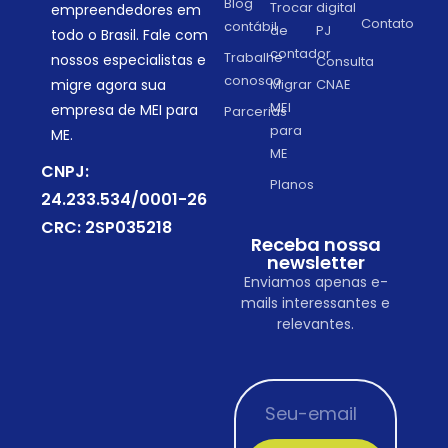
Blog
Trocar
digital
empreendedores em
Contato
contábil
de
PJ
todo o Brasil. Fale com
contador
Trabalhe
nossos especialistas e
Consulta
conosco
migre agora sua
Migrar
CNAE
MEI
empresa de MEI para
Parcerias
para
ME.
ME
CNPJ:
Planos
24.233.534/0001-26
CRC: 2SP035218
Receba nossa
newsletter
Enviamos apenas e-
mails interessantes e
relevantes.