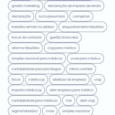
growth marketing
declaração de imposto de renda
declaração
lucro presumido
campinas
trabalho remoto no exterior
enquadramento tributário
trocar de contador
gestão financeira
reforma tributária
cnpj para médico
simples nacional para médicos
cnae para médico
contabilidade para psicólogos
rotina contábil
fiscal
médico pj
abertura de empresa
cnpj
imposto médico pj
abrir empresa para médico
contabilidade para médicos
mei
abrir cnpj
regime tributário
cnae
simples nacional