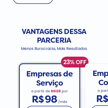
VANTAGENS DESSA
PARCERIA
Menos Burocracia, Mais Resultados
23% OFF
Emp
Empresas de
Co
Serviço
a par
a partir de
R$128
por
R
R$
98
/mês