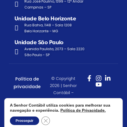
Rua José Paulino, 1399 – 12º Andar
Campinas – SP
Unidade Belo Horizonte
Rua Bahia, 1148 – Sala 1208
Belo Horizonte – MG
Unidade São Paulo
Avenida Paulista, 2073 – Sala 2220
São Paulo - SP
© Copyright
Política de
2026 | Senhor
privacidade
Contábil –
Todos os
A Senhor Contábil utiliza cookies para melhorar sua
direitos
navegação e experiência.
Política de Privacidade.
reservados.
Close GDPR Cookie Banner
Prosseguir