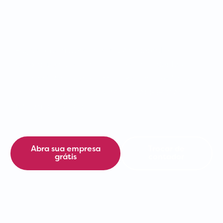
Contabilidade com a
Senhor Contábil
Faça como a Descomplica Ambiental e
simplifique sua contabilidade com a Senhor
Contábil. Aproveite nosso desconto exclusivo
usando o cupom DESCOMPLICAAMBIENTAL ao
finalizar sua compra.
Abra sua empresa
Trocar de
grátis
contador