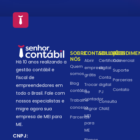
SOBRE
CONTABILIDADE
SOLUÇÕES
ATENDIME
NÓS
Abrir
Certificado
Comercial
Há 10 anos realizando a
Quem
empresa
digital
gestão contábil e
Suporte
somos
grátis
fiscal de
Conta
Parcerias
Blog
Trocar
digital
empreendedores em
Contato
contábil
de
PJ
todo o Brasil. Fale com
contador
Trabalhe
nossos especialistas e
Consulta
conosco
migre agora sua
Migrar
CNAE
MEI
empresa de MEI para
Parcerias
para
ME.
ME
CNPJ:
Planos