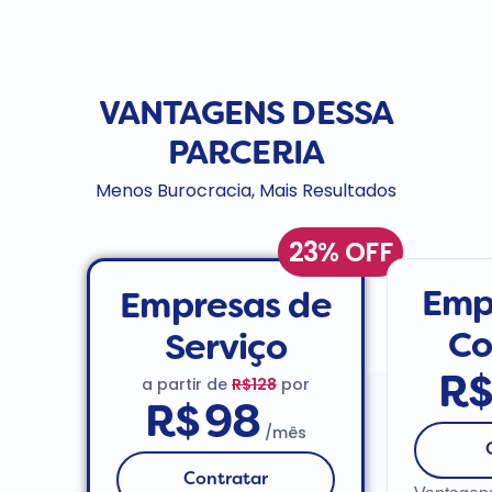
VANTAGENS DESSA
PARCERIA
Menos Burocracia, Mais Resultados
23% OFF
Emp
Empresas de
Co
Serviço
a partir de
R$128
por
R
R$
98
/mês
Contratar