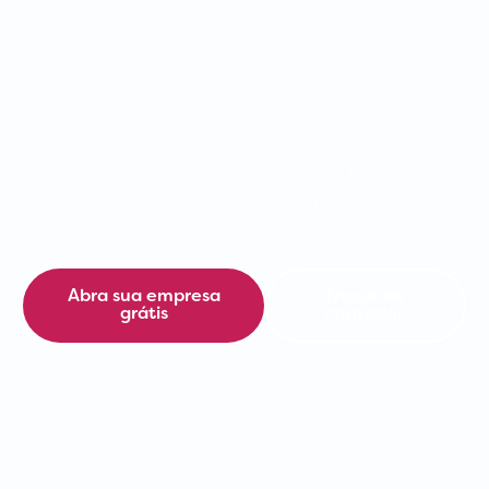
Contabilidade com a
Senhor Contábil
Faça como a CREFITO 15 (ES) e simplifique sua
contabilidade com a Senhor Contábil. Aproveite
nosso desconto exclusivo usando o cupom
CREFITOES ao finalizar sua compra.
Abra sua empresa
Trocar de
grátis
contador