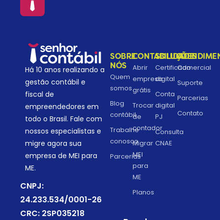
SOBRE
CONTABILIDADE
SOLUÇÕES
ATENDIME
NÓS
Abrir
Certificado
Comercial
Há 10 anos realizando a
Quem
empresa
digital
gestão contábil e
Suporte
somos
grátis
fiscal de
Conta
Parcerias
Blog
Trocar
digital
empreendedores em
Contato
contábil
de
PJ
todo o Brasil. Fale com
contador
Trabalhe
nossos especialistas e
Consulta
conosco
migre agora sua
Migrar
CNAE
MEI
empresa de MEI para
Parcerias
para
ME.
ME
CNPJ:
Planos
24.233.534/0001-26
CRC: 2SP035218