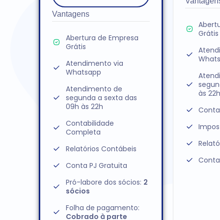
Vantagen
Vantagens
Abert
Grátis
Abertura de Empresa
Grátis
Atend
What
Atendimento via
Whatsapp
Atend
segun
Atendimento de
às 22
segunda a sexta das
09h às 22h
Conta
Contabilidade
Impos
Completa
Relató
Relatórios Contábeis
Conta
Conta PJ Gratuita
Pró-labore dos sócios:
2
sócios
Folha de pagamento:
Cobrado à parte