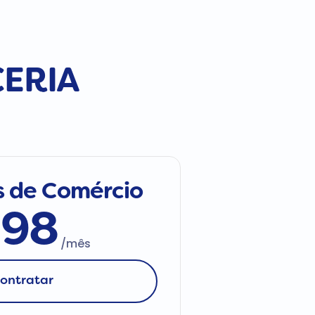
CERIA
 de Comércio
198
/mês
ontratar