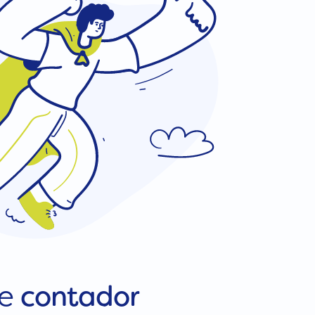
de
contador