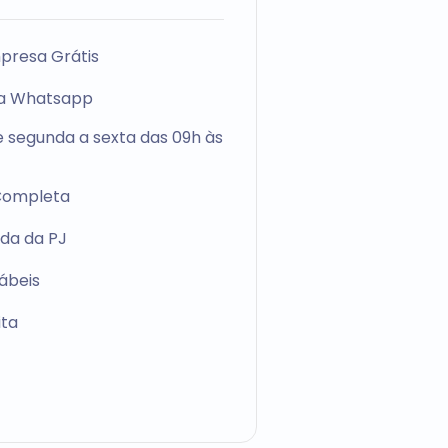
presa Grátis
ia Whatsapp
 segunda a sexta das 09h às
Completa
da da PJ
ábeis
ita