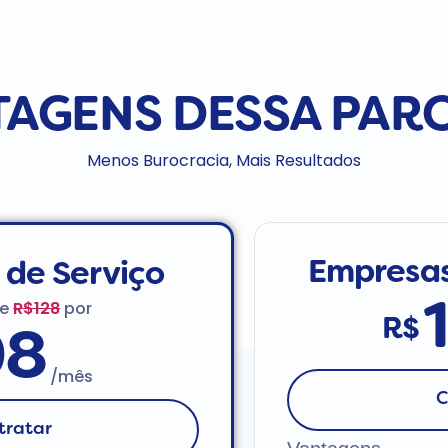
AGENS DESSA PAR
Menos Burocracia, Mais Resultados
Empresas
 de Serviço
de
R$128
por
R$
98
/mês
C
tratar