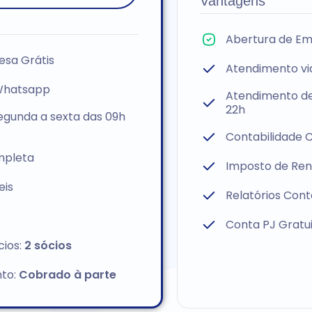
Vantagens
Abertura de Em
esa Grátis
Atendimento v
Whatsapp
Atendimento de
22h
egunda a sexta das 09h
Contabilidade 
mpleta
Imposto de Ren
eis
Relatórios Cont
Conta PJ Gratu
cios:
2 sócios
to:
Cobrado à parte