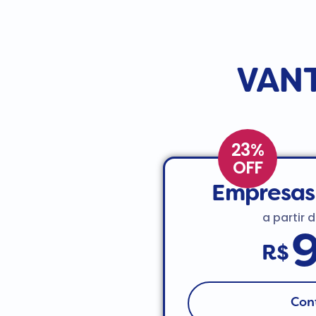
VANT
23%
OFF
Empresas
a partir 
R$
Con