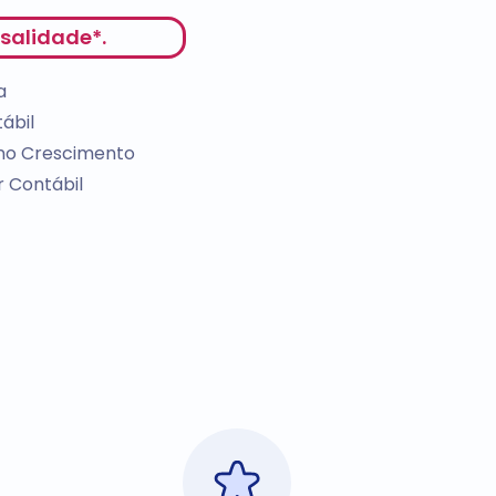
salidade*.
a
ábil
 no Crescimento
r Contábil