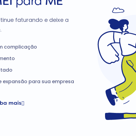
EI
para
ME
tinue faturando e deixe a
.
em complicação
amento
itado
de expansão para sua empresa
iba mais