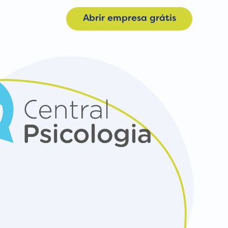
login
Abrir empresa grátis
Materiais
a
Calculadora de Plano
e
Consulta CNAE