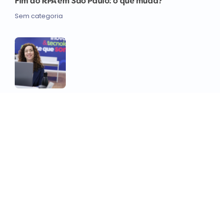
Fim do RPA em São Paulo: o que muda?
Sem categoria
Quanto custa manter um CNPJ para engenheiro
em 2026?
Impostos
,
Negócios
Ver tudo em nosso blog