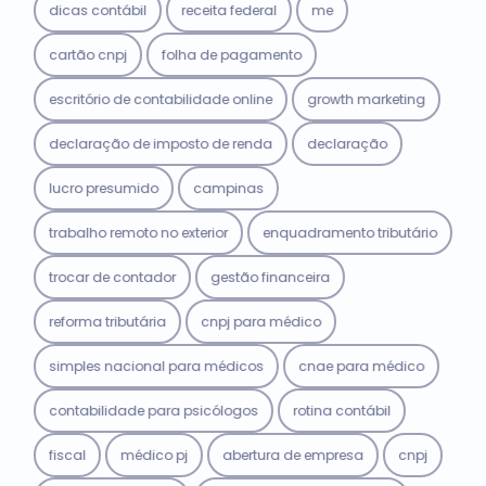
dicas contábil
receita federal
me
cartão cnpj
folha de pagamento
escritório de contabilidade online
growth marketing
declaração de imposto de renda
declaração
lucro presumido
campinas
trabalho remoto no exterior
enquadramento tributário
trocar de contador
gestão financeira
reforma tributária
cnpj para médico
simples nacional para médicos
cnae para médico
contabilidade para psicólogos
rotina contábil
fiscal
médico pj
abertura de empresa
cnpj