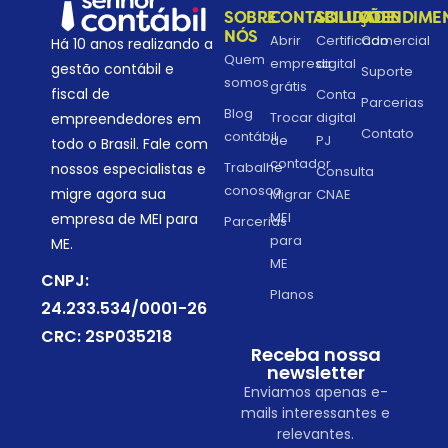
SOBRE
CONTABILIDADE
SOLUÇÕES
ATENDIME
NÓS
Abrir
Certificado
Comercial
Há 10 anos realizando a
Quem
empresa
digital
gestão contábil e
Suporte
somos
grátis
fiscal de
Conta
Parcerias
Blog
Trocar
digital
empreendedores em
Contato
contábil
de
PJ
todo o Brasil. Fale com
contador
Trabalhe
nossos especialistas e
Consulta
conosco
migre agora sua
Migrar
CNAE
MEI
empresa de MEI para
Parcerias
para
ME.
ME
CNPJ:
Planos
24.233.534/0001-26
CRC: 2SP035218
Receba nossa
newsletter
Enviamos apenas e-
mails interessantes e
relevantes.