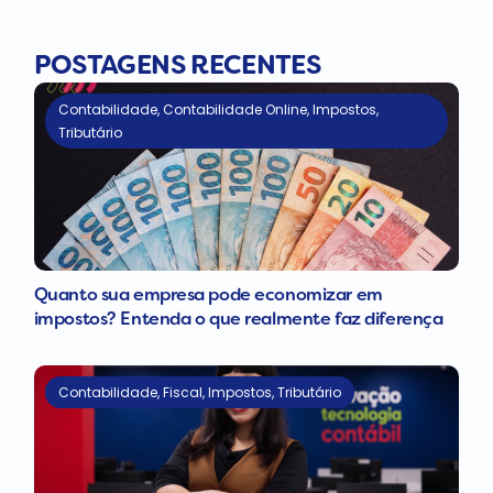
POSTAGENS RECENTES
Contabilidade
,
Contabilidade Online
,
Impostos
,
Tributário
Quanto sua empresa pode economizar em
impostos? Entenda o que realmente faz diferença
Contabilidade
,
Fiscal
,
Impostos
,
Tributário