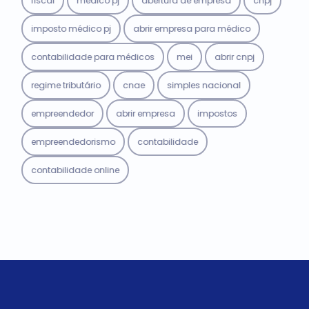
fiscal
médico pj
abertura de empresa
cnpj
imposto médico pj
abrir empresa para médico
contabilidade para médicos
mei
abrir cnpj
regime tributário
cnae
simples nacional
empreendedor
abrir empresa
impostos
empreendedorismo
contabilidade
contabilidade online