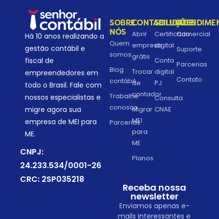
SOBRE
CONTABILIDADE
SOLUÇÕES
ATENDIME
NÓS
Abrir
Certificado
Comercial
Há 10 anos realizando a
Quem
empresa
digital
gestão contábil e
Suporte
somos
grátis
fiscal de
Conta
Parcerias
Blog
Trocar
digital
empreendedores em
Contato
contábil
de
PJ
todo o Brasil. Fale com
contador
Trabalhe
nossos especialistas e
Consulta
conosco
migre agora sua
Migrar
CNAE
MEI
empresa de MEI para
Parcerias
para
ME.
ME
CNPJ:
Planos
24.233.534/0001-26
CRC: 2SP035218
Receba nossa
newsletter
Enviamos apenas e-
mails interessantes e