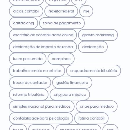
dicas contábil
receita federal
me
cartão cnpj
folha de pagamento
escritório de contabilidade online
growth marketing
declaração de imposto de renda
declaração
lucro presumido
campinas
trabalho remoto no exterior
enquadramento tributário
trocar de contador
gestão financeira
reforma tributária
cnpj para médico
simples nacional para médicos
cnae para médico
contabilidade para psicólogos
rotina contábil