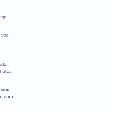
ige
e vão
ado.
letos,
ismo
da para