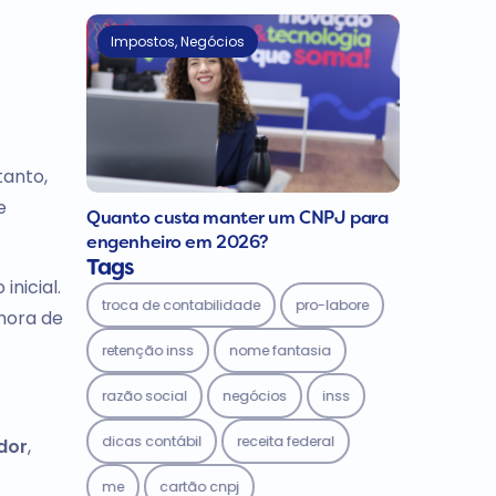
Impostos
,
Negócios
tanto,
e
Quanto custa manter um CNPJ para
engenheiro em 2026?
Tags
nicial.
troca de contabilidade
pro-labore
 hora de
retenção inss
nome fantasia
razão social
negócios
inss
dicas contábil
receita federal
dor
,
me
cartão cnpj