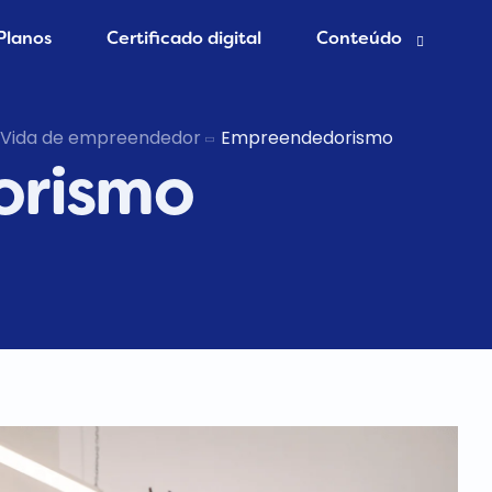
Planos
Certificado digital
Conteúdo
esa grátis
Blog Contábil
Vida de empreendedor
Empreendedorismo
orismo
 Contador
Abertura de empres
Contabilidade Onlin
er MEI