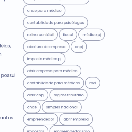
cnae para médico
contabilidade para psicólogos
rotina contábil
fiscal
médico pj
éias,
abertura de empresa
cnpj
m
imposto médico pj
abrir empresa para médico
 possui
contabilidade para médicos
mei
abrir cnpj
regime tributário
cnae
simples nacional
suntos
empreendedor
abrir empresa
impostos
empreendedorismo