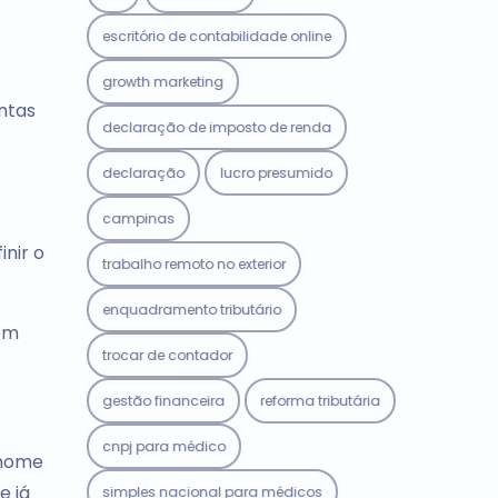
escritório de contabilidade online
growth marketing
antas
declaração de imposto de renda
declaração
lucro presumido
campinas
inir o
trabalho remoto no exterior
enquadramento tributário
tem
trocar de contador
gestão financeira
reforma tributária
cnpj para médico
 nome
e já
simples nacional para médicos