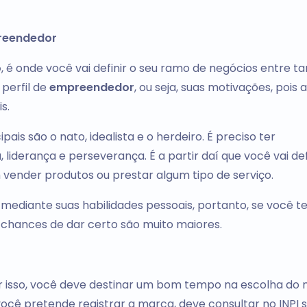
preendedor
o
, é onde você vai definir o seu ramo de negócios entre t
perfil de
empreendedor
, ou seja, suas motivações, pois a
s.
cipais são o nato, idealista e o herdeiro. É preciso ter
, liderança e perseverança. É a partir daí que você vai def
 vender produtos ou prestar algum tipo de serviço.
mediante suas habilidades pessoais, portanto, se você 
 chances de dar certo são muito maiores.
por isso, você deve destinar um bom tempo na escolha do
ocê pretende registrar a marca, deve consultar no INPI s