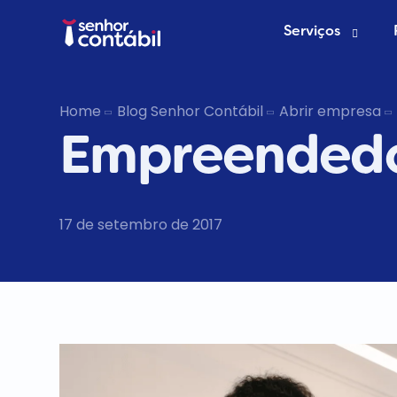
Serviços
Abrir Empr
Home
Blog Senhor Contábil
Abrir empresa
Empreended
Trocar de
Deixar de s
17 de setembro de 2017