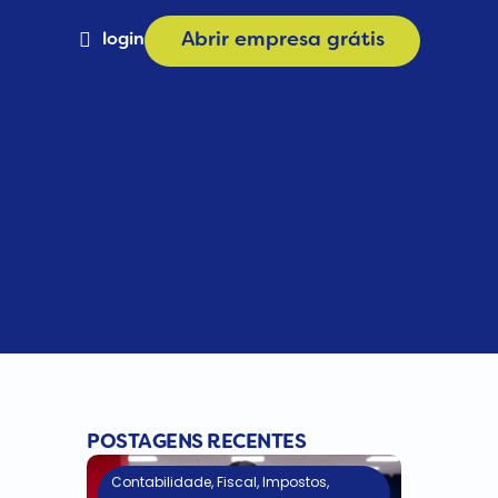
login
Abrir empresa grátis
Materiais
a
Calculadora de Plano
e
Consulta CNAE
POSTAGENS RECENTES
Contabilidade
,
Fiscal
,
Impostos
,