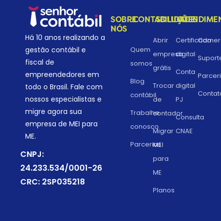
SOBRE
CONTABILIDADE
SOLUÇÕES
ATENDIME
NÓS
Há 10 anos realizando a
Abrir
Certificado
Comerc
gestão contábil e
Quem
empresa
digital
Suport
fiscal de
somos
grátis
Conta
empreendedores em
Parcer
Blog
Trocar
digital
todo o Brasil. Fale com
Contat
contábil
nossos especialistas e
de
PJ
migre agora sua
Trabalhe
contador
Consulta
empresa de MEI para
conosco
Migrar
CNAE
ME.
Parcerias
MEI
CNPJ:
para
24.233.534/0001-26
ME
CRC: 2SP035218
Planos