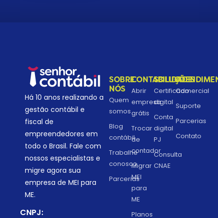
SOBRE
CONTABILIDADE
SOLUÇÕES
ATENDIME
NÓS
Abrir
Certificado
Comercial
Há 10 anos realizando a
Quem
empresa
digital
Suporte
gestão contábil e
somos
grátis
Conta
Parcerias
fiscal de
Blog
Trocar
digital
empreendedores em
Contato
contábil
de
PJ
todo o Brasil. Fale com
contador
Trabalhe
Consulta
nossos especialistas e
conosco
Migrar
CNAE
migre agora sua
MEI
Parcerias
empresa de MEI para
para
ME.
ME
CNPJ:
Planos