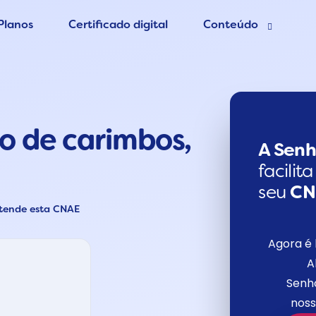
Planos
Certificado digital
Conteúdo
esa grátis
Blog Contábil
 Contador
Abertura de empres
o de carimbos,
Contabilidade Onlin
er MEI
A Senh
facilit
seu
C
atende esta CNAE
Agora é 
A
Senho
noss