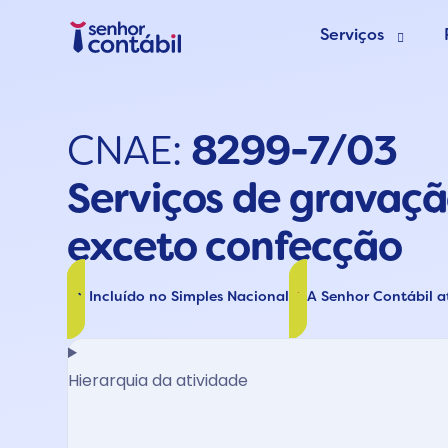
Serviços
Abrir Empr
CNAE:
8299-7/03
Trocar de
Serviços de gravaçã
Deixar de s
exceto confecção
Incluído no Simples Nacional
A Senhor Contábil 
Hierarquia da atividade