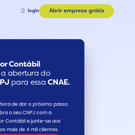
login
Abrir empresa grátis
Materiais
a
Calculadora de Plano
e
Consulta CNAE
or Contábil
a a abertura do
NPJ
para essa
CNAE.
hora de dar o próximo passo:
bra o seu CNPJ com a
r Contábil e junte-se aos
os mais de 4 mil clientes.