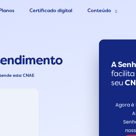
Planos
Certificado digital
Conteúdo
esa grátis
Blog Contábil
 Contador
Abertura de empres
atendimento
Contabilidade Onlin
er MEI
A Senh
facilit
atende esta CNAE
seu
C
Agora é 
A
Senho
noss