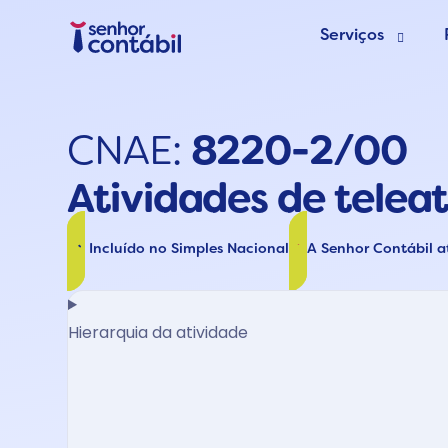
Serviços
Abrir Empr
CNAE:
8220-2/00
Trocar de
Atividades de tele
Deixar de s
Incluído no Simples Nacional
A Senhor Contábil 
Hierarquia da atividade