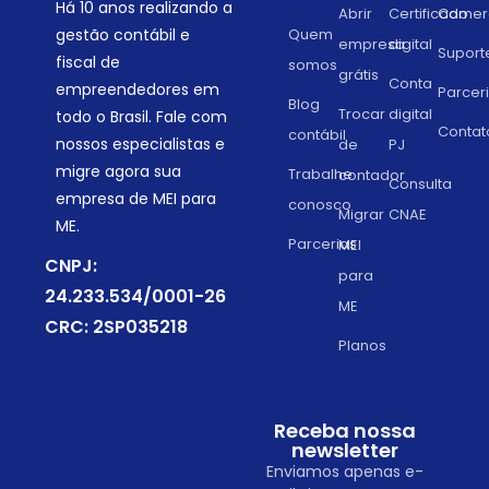
Há 10 anos realizando a
Abrir
Certificado
Comerc
gestão contábil e
Quem
empresa
digital
Suport
fiscal de
somos
grátis
Conta
empreendedores em
Parcer
Blog
Trocar
digital
todo o Brasil. Fale com
Contat
contábil
nossos especialistas e
de
PJ
migre agora sua
Trabalhe
contador
Consulta
empresa de MEI para
conosco
Migrar
CNAE
ME.
Parcerias
MEI
CNPJ:
para
24.233.534/0001-26
ME
CRC: 2SP035218
Planos
Receba nossa
newsletter
Enviamos apenas e-