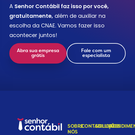
A
Senhor Contábil faz isso por você,
gratuitamente,
além de auxiliar na
escolha da CNAE. Vamos fazer isso
acontecer juntos!
Abra sua empresa
Fale com um
grátis
especialista
SOBRE
CONTABILIDADE
SOLUÇÕES
ATENDIME
NÓS