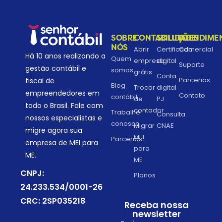
SOBRE
CONTABILIDADE
SOLUÇÕES
ATENDIME
NÓS
Abrir
Certificado
Comercial
Há 10 anos realizando a
Quem
empresa
digital
Suporte
gestão contábil e
somos
grátis
Conta
Parcerias
fiscal de
Blog
Trocar
digital
empreendedores em
Contato
contábil
de
PJ
todo o Brasil. Fale com
contador
Trabalhe
Consulta
nossos especialistas e
conosco
Migrar
CNAE
migre agora sua
MEI
Parcerias
empresa de MEI para
para
ME.
ME
CNPJ:
Planos
24.233.534/0001-26
CRC: 2SP035218
Receba nossa
newsletter