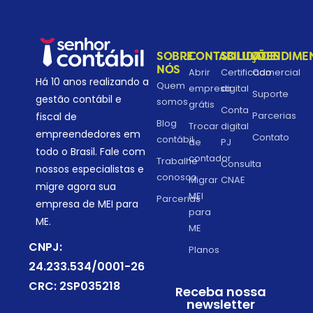
SOBRE
CONTABILIDADE
SOLUÇÕES
ATENDIME
NÓS
Abrir
Certificado
Comercial
Há 10 anos realizando a
Quem
empresa
digital
Suporte
gestão contábil e
somos
grátis
Conta
Parcerias
fiscal de
Blog
Trocar
digital
empreendedores em
Contato
contábil
de
PJ
todo o Brasil. Fale com
contador
Trabalhe
Consulta
nossos especialistas e
conosco
Migrar
CNAE
migre agora sua
MEI
Parcerias
empresa de MEI para
para
ME.
ME
CNPJ:
Planos
24.233.534/0001-26
CRC: 2SP035218
Receba nossa
newsletter