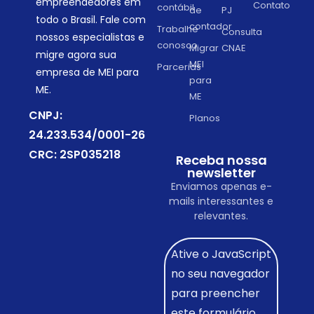
empreendedores em
Contato
contábil
de
PJ
todo o Brasil. Fale com
contador
Trabalhe
Consulta
nossos especialistas e
conosco
Migrar
CNAE
migre agora sua
MEI
Parcerias
empresa de MEI para
para
ME.
ME
CNPJ:
Planos
24.233.534/0001-26
CRC: 2SP035218
Receba nossa
newsletter
Enviamos apenas e-
mails interessantes e
relevantes.
Ative o JavaScript
no seu navegador
para preencher
este formulário.