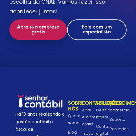
escolha da CNAE. Vamos fazer isso
acontecer juntos!
Abra sua empresa
Fale com um
grátis
especialista
SOBRE
CONTABILIDADE
SOLUÇÕES
ATENDIME
NÓS
Abrir
Certificado
Comercial
Há 10 anos realizando a
Quem
empresa
digital
Suporte
gestão contábil e
somos
grátis
Conta
Parcerias
fiscal de
Blog
Trocar
digital