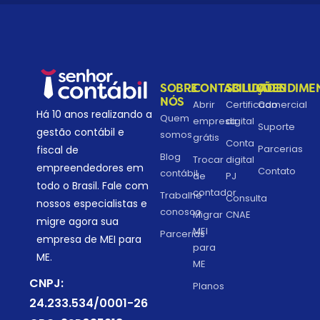
SOBRE
CONTABILIDADE
SOLUÇÕES
ATENDIME
NÓS
Abrir
Certificado
Comercial
Há 10 anos realizando a
Quem
empresa
digital
Suporte
gestão contábil e
somos
grátis
Conta
Parcerias
fiscal de
Blog
Trocar
digital
empreendedores em
Contato
contábil
de
PJ
todo o Brasil. Fale com
contador
Trabalhe
Consulta
nossos especialistas e
conosco
Migrar
CNAE
migre agora sua
MEI
Parcerias
empresa de MEI para
para
ME.
ME
CNPJ:
Planos
24.233.534/0001-26