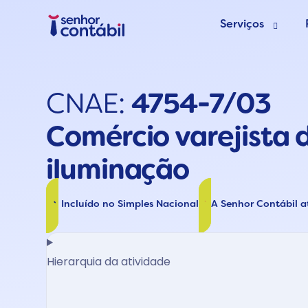
Serviços
Abrir Empr
CNAE:
4754-7/03
Trocar de
Comércio varejista d
Deixar de s
iluminação
Incluído no Simples Nacional
A Senhor Contábil 
Hierarquia da atividade