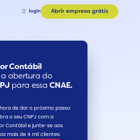
login
Abrir empresa grátis
Materiais
a
Calculadora de Plano
e
Consulta CNAE
or Contábil
a a abertura do
NPJ
para essa
CNAE.
hora de dar o próximo passo:
bra o seu CNPJ com a
r Contábil e junte-se aos
os mais de 4 mil clientes.