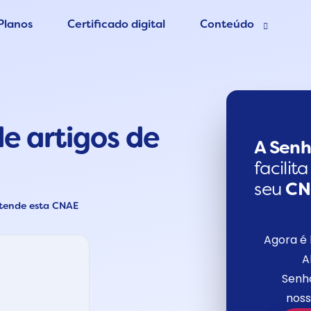
Planos
Certificado digital
Conteúdo
esa grátis
Blog Contábil
 Contador
Abertura de empres
e artigos de
Contabilidade Onlin
er MEI
A Senh
facilit
seu
C
atende esta CNAE
Agora é 
A
Senho
noss