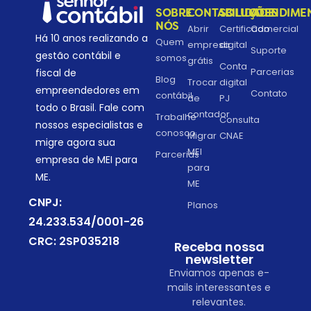
SOBRE
CONTABILIDADE
SOLUÇÕES
ATENDIME
NÓS
Abrir
Certificado
Comercial
Há 10 anos realizando a
Quem
empresa
digital
Suporte
gestão contábil e
somos
grátis
Conta
Parcerias
fiscal de
Blog
Trocar
digital
empreendedores em
Contato
contábil
de
PJ
todo o Brasil. Fale com
contador
Trabalhe
Consulta
nossos especialistas e
conosco
Migrar
CNAE
migre agora sua
MEI
Parcerias
empresa de MEI para
para
ME.
ME
CNPJ:
Planos
24.233.534/0001-26
CRC: 2SP035218
Receba nossa
newsletter
Enviamos apenas e-
mails interessantes e
relevantes.