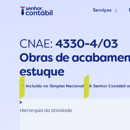
Serviços
Abrir Empr
CNAE:
4330-4/03
Trocar de
Obras de acabamen
Deixar de s
estuque
Incluído no Simples Nacional
A Senhor Contábil 
Hierarquia da atividade