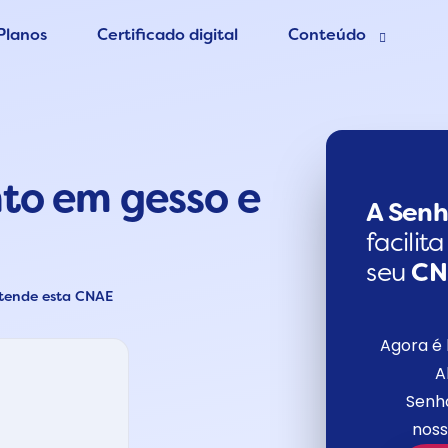
Planos
Certificado digital
Conteúdo
esa grátis
Blog Contábil
 Contador
Abertura de empres
to em gesso e
Contabilidade Onlin
er MEI
A Senh
facilit
seu
C
atende esta CNAE
Agora é 
A
Senho
noss