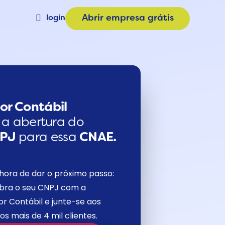
login
Abrir empresa grátis
Materiais
a
Calculadora de Plano
e
Consulta CNAE
or Contábil
a a abertura do
NPJ
para essa
CNAE.
hora de dar o próximo passo:
bra o seu CNPJ com a
r Contábil e junte-se aos
os mais de 4 mil clientes.