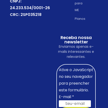
CNPJ:
para
24.233.534/0001-26
ME
CRC: 2SP035218
Planos
Receba nossa
newsletter
Enviamos apenas e-
mails interessantes e
relevantes.
Ative o JavaScript
no seu navegador
para preencher
este formulário.
E-mail
*