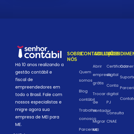
SOBRE
CONTABILIDADE
SOLUÇÕES
ATENDIME
NÓS
Há 10 anos realizando a
Abrir
Certificado
Comerc
gestão contábil e
Quem
empresa
digital
Suport
fiscal de
somos
grátis
Conta
empreendedores em
Parcer
Blog
Trocar
digital
todo o Brasil. Fale com
Contat
contábil
nossos especialistas e
de
PJ
migre agora sua
Trabalhe
contador
Consulta
empresa de MEI para
conosco
Migrar
CNAE
ME.
Parcerias
MEI