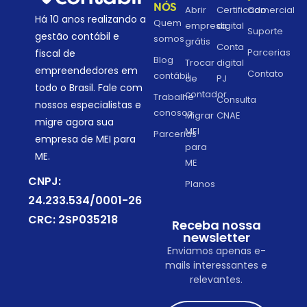
NÓS
Abrir
Certificado
Comercial
Há 10 anos realizando a
Quem
empresa
digital
Suporte
gestão contábil e
somos
grátis
Conta
Parcerias
fiscal de
Blog
Trocar
digital
empreendedores em
Contato
contábil
de
PJ
todo o Brasil. Fale com
contador
Trabalhe
Consulta
nossos especialistas e
conosco
Migrar
CNAE
migre agora sua
MEI
Parcerias
empresa de MEI para
para
ME.
ME
CNPJ:
Planos
24.233.534/0001-26
CRC: 2SP035218
Receba nossa
newsletter
Enviamos apenas e-
mails interessantes e
relevantes.