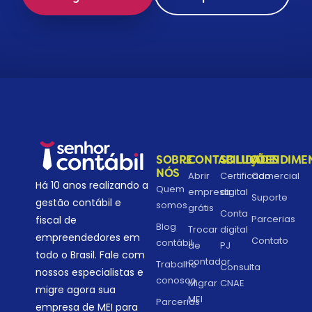
SOBRE
CONTABILIDADE
SOLUÇÕES
ATENDIME
NÓS
Abrir
Certificado
Comercial
Há 10 anos realizando a
Quem
empresa
digital
Suporte
gestão contábil e
somos
grátis
Conta
Parcerias
fiscal de
Blog
Trocar
digital
empreendedores em
Contato
contábil
de
PJ
todo o Brasil. Fale com
contador
Trabalhe
Consulta
nossos especialistas e
conosco
Migrar
CNAE
migre agora sua
MEI
Parcerias
empresa de MEI para