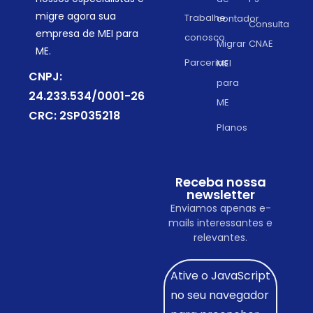
migre agora sua
Trabalhe
contador
Consulta
empresa de MEI para
conosco
Migrar
CNAE
ME.
Parcerias
MEI
CNPJ:
para
24.233.534/0001-26
ME
CRC: 2SP035218
Planos
Receba nossa
newsletter
Enviamos apenas e-
mails interessantes e
relevantes.
Ative o JavaScript
no seu navegador