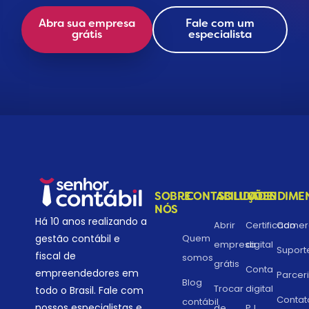
Abra sua empresa
Fale com um
grátis
especialista
SOBRE
CONTABILIDADE
SOLUÇÕES
ATENDIME
NÓS
Há 10 anos realizando a
Abrir
Certificado
Comerc
gestão contábil e
Quem
empresa
digital
Suport
fiscal de
somos
grátis
Conta
empreendedores em
Parcer
Blog
Trocar
digital
todo o Brasil. Fale com
Contat
contábil
nossos especialistas e
de
PJ