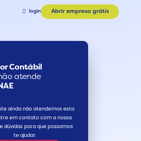
login
Abrir empresa grátis
Materiais
a
Calculadora de Plano
e
Consulta CNAE
or Contábil
não atende
NAE
nte ainda não atendemos esta
tre em contato com a nossa
de dúvidas para que possamos
te ajudar.