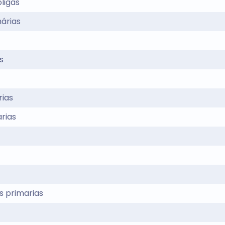
ligas
árias
s
ias
rias
s primarias