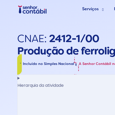
Serviços
Abrir Empr
CNAE:
2412-1/00
Trocar de
Produção de ferroli
Deixar de s
Incluído no Simples Nacional
A Senhor Contábil 
Hierarquia da atividade