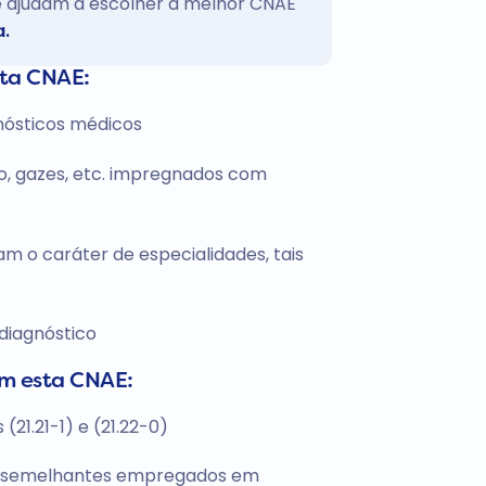
te ajudam a escolher a melhor CNAE
a.
sta CNAE:
nósticos médicos
o, gazes, etc. impregnados com
 o caráter de especialidades, tais
 diagnóstico
om esta CNAE:
21.21-1) e (21.22-0)
is semelhantes empregados em