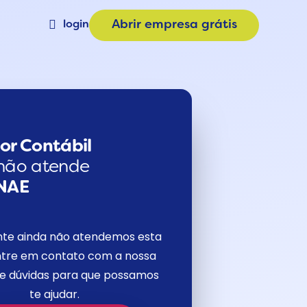
login
Abrir empresa grátis
Materiais
a
Calculadora de Plano
e
Consulta CNAE
or Contábil
não atende
NAE
nte ainda não atendemos esta
tre em contato com a nossa
de dúvidas para que possamos
te ajudar.