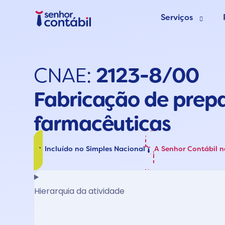
Serviços
Abrir Empr
CNAE:
2123-8/00
Trocar de
Fabricação de prep
Deixar de s
farmacêuticas
Incluído no Simples Nacional
A Senhor Contábil 
Hierarquia da atividade