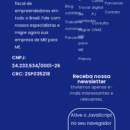
Conta
Parcerias
fiscal de
Blog
Trocar
digital
empreendedores em
Contato
contábil
de
PJ
todo o Brasil. Fale com
contador
Trabalhe
Consulta
nossos especialistas e
conosco
Migrar
CNAE
migre agora sua
MEI
Parcerias
empresa de MEI para
para
ME.
ME
CNPJ:
Planos
24.233.534/0001-26
CRC: 2SP035218
Receba nossa
newsletter
Enviamos apenas e-
mails interessantes e
relevantes.
Ative o JavaScript
no seu navegador