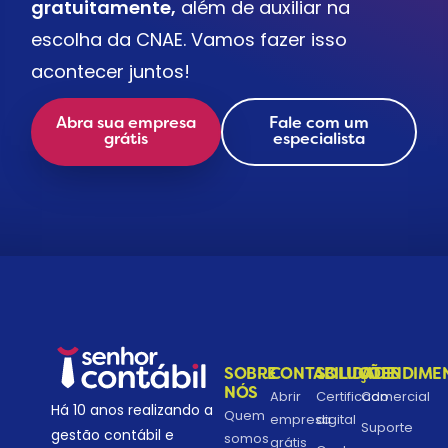
gratuitamente,
além de auxiliar na
escolha da CNAE. Vamos fazer isso
acontecer juntos!
Abra sua empresa
Fale com um
grátis
especialista
SOBRE
CONTABILIDADE
SOLUÇÕES
ATENDIME
NÓS
Abrir
Certificado
Comercial
Há 10 anos realizando a
Quem
empresa
digital
Suporte
gestão contábil e
somos
grátis