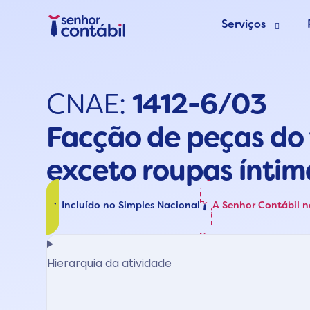
Serviços
Abrir Empr
CNAE:
1412-6/03
Trocar de
Facção de peças do 
Deixar de s
exceto roupas íntim
Incluído no Simples Nacional
A Senhor Contábil 
Hierarquia da atividade