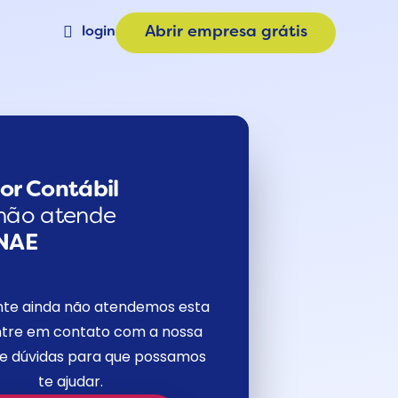
login
Abrir empresa grátis
Materiais
a
Calculadora de Plano
e
Consulta CNAE
or Contábil
não atende
NAE
nte ainda não atendemos esta
tre em contato com a nossa
de dúvidas para que possamos
te ajudar.