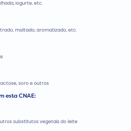
hada, iogurte, etc.
ntrado, maltado, aromatizado, etc.
as
lactose, soro e outros
om esta CNAE:
outros substitutos vegetais do leite