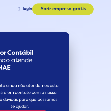
login
Abrir empresa grátis
Materiais
a
Calculadora de Plano
e
Consulta CNAE
or Contábil
não atende
NAE
nte ainda não atendemos esta
tre em contato com a nossa
de dúvidas para que possamos
te ajudar.