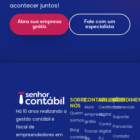
acontecer juntos!
Abra sua empresa
Fale com um
grátis
especialista
SOBRE
CONTABILIDADE
SOLUÇÕES
ATENDIME
NÓS
Abrir
Certificado
Comercial
Há 10 anos realizando a
Quem
empresa
digital
Suporte
gestão contábil e
somos
grátis
Conta
Parcerias
fiscal de
Blog
Trocar
digital
empreendedores em
Contato
contábil
de
PJ