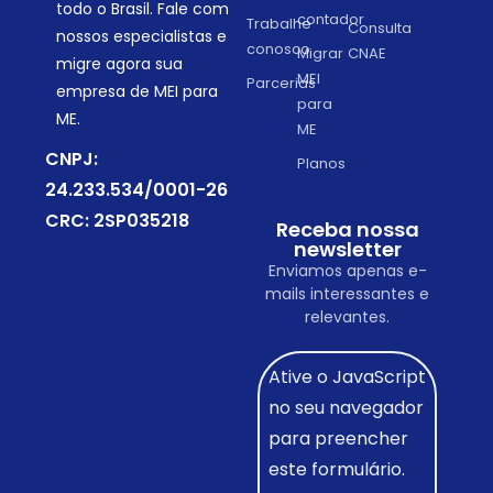
todo o Brasil. Fale com
contador
Trabalhe
Consulta
nossos especialistas e
conosco
Migrar
CNAE
migre agora sua
MEI
Parcerias
empresa de MEI para
para
ME.
ME
CNPJ:
Planos
24.233.534/0001-26
CRC: 2SP035218
Receba nossa
newsletter
Enviamos apenas e-
mails interessantes e
relevantes.
Ative o JavaScript
no seu navegador
para preencher
este formulário.