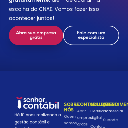
escolha da CNAE. Vamos fazer isso
acontecer juntos!
Abra sua empresa
Fale com um
grátis
especialista
SOBRE
CONTABILIDADE
SOLUÇÕES
ATENDIME
NÓS
Abrir
Certificado
Comercial
Há 10 anos realizando a
Quem
empresa
digital
Suporte
gestão contábil e
somos
grátis
Conta