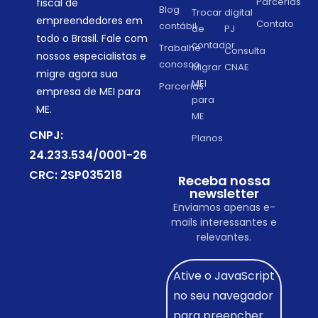
Parcerias
fiscal de
Blog
Trocar
digital
empreendedores em
Contato
contábil
de
PJ
todo o Brasil. Fale com
contador
Trabalhe
Consulta
nossos especialistas e
conosco
Migrar
CNAE
migre agora sua
MEI
Parcerias
empresa de MEI para
para
ME.
ME
CNPJ:
Planos
24.233.534/0001-26
CRC: 2SP035218
Receba nossa
newsletter
Enviamos apenas e-
mails interessantes e
relevantes.
Ative o JavaScript
no seu navegador
para preencher