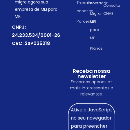
migre agora sua
Trabalhe
contador
Consulta
empresa de MEI para
conosco
Migrar
CNAE
ME.
Parcerias
MEI
CNPJ:
para
24.233.534/0001-26
ME
CRC: 2SP035218
Planos
Receba nossa
newsletter
Enviamos apenas e-
mails interessantes e
relevantes.
Ative o JavaScript
no seu navegador
para preencher