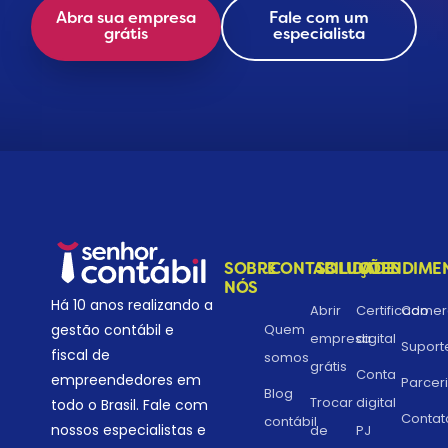
Abra sua empresa
Fale com um
grátis
especialista
SOBRE
CONTABILIDADE
SOLUÇÕES
ATENDIME
NÓS
Há 10 anos realizando a
Abrir
Certificado
Comerc
gestão contábil e
Quem
empresa
digital
Suport
fiscal de
somos
grátis
Conta
empreendedores em
Parcer
Blog
Trocar
digital
todo o Brasil. Fale com
Contat
contábil
nossos especialistas e
de
PJ