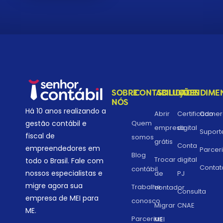
SOBRE
CONTABILIDADE
SOLUÇÕES
ATENDIME
NÓS
Há 10 anos realizando a
Abrir
Certificado
Comerc
gestão contábil e
Quem
empresa
digital
Suport
fiscal de
somos
grátis
Conta
empreendedores em
Parcer
Blog
Trocar
digital
todo o Brasil. Fale com
Contat
contábil
nossos especialistas e
de
PJ
migre agora sua
Trabalhe
contador
Consulta
empresa de MEI para
conosco
Migrar
CNAE
ME.
Parcerias
MEI