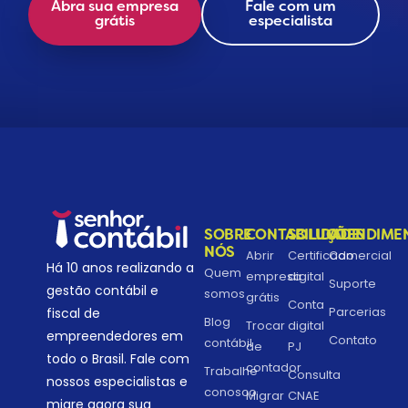
Abra sua empresa
Fale com um
grátis
especialista
SOBRE
CONTABILIDADE
SOLUÇÕES
ATENDIME
NÓS
Abrir
Certificado
Comercial
Há 10 anos realizando a
Quem
empresa
digital
Suporte
gestão contábil e
somos
grátis
Conta
Parcerias
fiscal de
Blog
Trocar
digital
empreendedores em
Contato
contábil
de
PJ
todo o Brasil. Fale com
contador
Trabalhe
Consulta
nossos especialistas e
conosco
Migrar
CNAE
migre agora sua