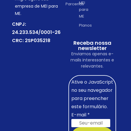
MEI
Parcerias
empresa de MEI para
para
ME.
ME
CNPJ:
Planos
24.233.534/0001-26
CRC: 2SP035218
Receba nossa
newsletter
Enviamos apenas e-
mails interessantes e
relevantes.
Ative o JavaScript
no seu navegador
para preencher
este formulário.
E-mail
*