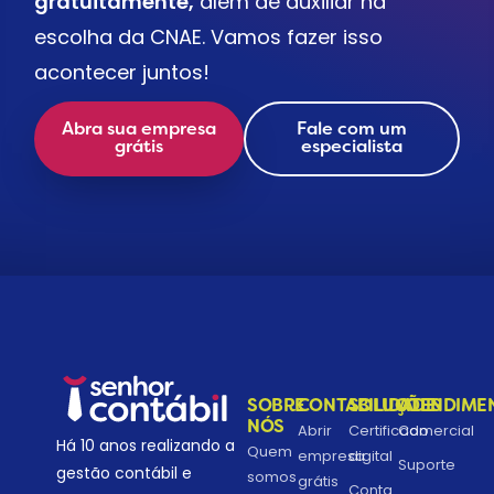
gratuitamente,
além de auxiliar na
escolha da CNAE. Vamos fazer isso
acontecer juntos!
Abra sua empresa
Fale com um
grátis
especialista
SOBRE
CONTABILIDADE
SOLUÇÕES
ATENDIME
NÓS
Abrir
Certificado
Comercial
Há 10 anos realizando a
Quem
empresa
digital
Suporte
gestão contábil e
somos
grátis
Conta