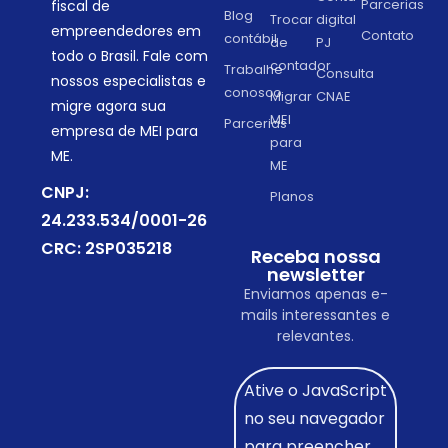
Parcerias
fiscal de
Blog
Trocar
digital
empreendedores em
Contato
contábil
de
PJ
todo o Brasil. Fale com
contador
Trabalhe
Consulta
nossos especialistas e
conosco
Migrar
CNAE
migre agora sua
MEI
Parcerias
empresa de MEI para
para
ME.
ME
CNPJ:
Planos
24.233.534/0001-26
CRC: 2SP035218
Receba nossa
newsletter
Enviamos apenas e-
mails interessantes e
relevantes.
Ative o JavaScript
no seu navegador
para preencher