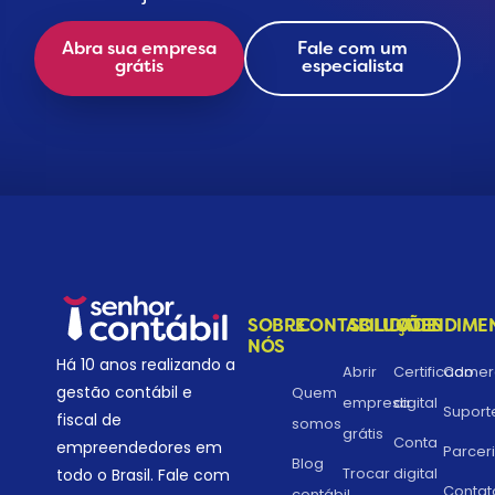
Abra sua empresa
Fale com um
grátis
especialista
SOBRE
CONTABILIDADE
SOLUÇÕES
ATENDIME
NÓS
Há 10 anos realizando a
Abrir
Certificado
Comerc
gestão contábil e
Quem
empresa
digital
Suport
fiscal de
somos
grátis
Conta
empreendedores em
Parcer
Blog
Trocar
digital
todo o Brasil. Fale com
Contat
contábil