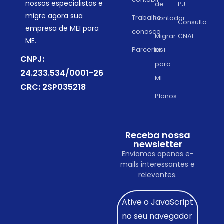
nossos especialistas e
de
PJ
migre agora sua
Trabalhe
contador
Consulta
empresa de MEI para
conosco
Migrar
CNAE
ME.
Parcerias
MEI
CNPJ:
para
24.233.534/0001-26
ME
CRC: 2SP035218
Planos
Receba nossa
newsletter
Enviamos apenas e-
mails interessantes e
relevantes.
Ative o JavaScript
no seu navegador