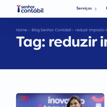
Serviços
Abrir Empr
Home
Blog Senhor Contábil
reduzir imposto
Tag:
reduzir 
Trocar de
Deixar de s