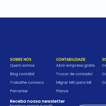
SOBRE NÓS
CONTABILIDADE
S
Quem somos
Abrir empresa grátis
Ce
Blog contábil
Trocar de contador
Co
Trabalhe conosco
Migrar MEI para ME
C
Parcerias
Planos
Receba nossa newsletter
Enviamos apenas e-mails