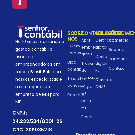
SOBRE
CONTABILIDADE
SOLUÇÕES
ATENDIME
NÓS
Abrir
Certificado
Comercial
Há 10 anos realizando a
Quem
empresa
digital
gestão contábil e
Suporte
somos
grátis
fiscal de
Conta
Parcerias
Blog
Trocar
digital
empreendedores em
Contato
contábil
de
PJ
todo o Brasil. Fale com
contador
Trabalhe
nossos especialistas e
Consulta
conosco
migre agora sua
Migrar
CNAE
MEI
empresa de MEI para
Parcerias
para
ME.
ME
CNPJ:
Planos
24.233.534/0001-26
CRC: 2SP035218
Receba nossa