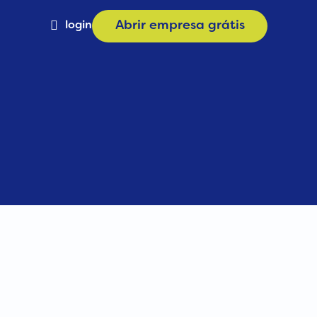
login
Abrir empresa grátis
Materiais
a
Calculadora de Plano
e
Consulta CNAE