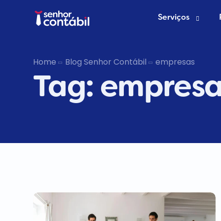
Serviços
Abrir Empr
Home
Blog Senhor Contábil
empresas
Tag:
empresa
Trocar de
Deixar de s