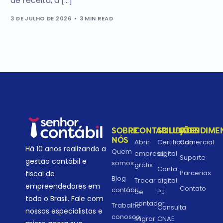
de receita, a […]
3 DE JULHO DE 2026
3 MIN READ
SOBRE
CONTABILIDADE
SOLUÇÕES
ATENDIME
NÓS
Abrir
Certificado
Comercial
Há 10 anos realizando a
Quem
empresa
digital
Suporte
gestão contábil e
somos
grátis
Conta
Parcerias
fiscal de
Blog
Trocar
digital
empreendedores em
Contato
contábil
de
PJ
todo o Brasil. Fale com
contador
Trabalhe
Consulta
nossos especialistas e
conosco
Migrar
CNAE