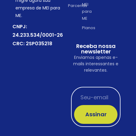
migre agora sua
MEI
Parcerias
empresa de MEI para
para
ME.
ME
CNPJ:
Planos
24.233.534/0001-26
CRC: 2SP035218
Receba nossa
newsletter
Enviamos apenas e-
mails interessantes e
relevantes.
Assinar