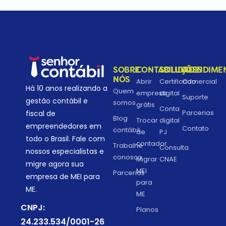
SOBRE
CONTABILIDADE
SOLUÇÕES
ATENDIME
NÓS
Abrir
Certificado
Comercial
Há 10 anos realizando a
Quem
empresa
digital
Suporte
gestão contábil e
somos
grátis
Conta
Parcerias
fiscal de
Blog
Trocar
digital
empreendedores em
Contato
contábil
de
PJ
todo o Brasil. Fale com
contador
Trabalhe
Consulta
nossos especialistas e
conosco
Migrar
CNAE
migre agora sua
MEI
Parcerias
empresa de MEI para
para
ME.
ME
CNPJ:
Planos
24.233.534/0001-26