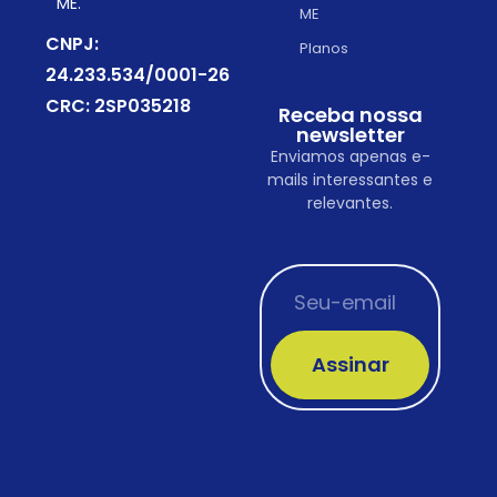
ME.
ME
CNPJ:
Planos
24.233.534/0001-26
CRC: 2SP035218
Receba nossa
newsletter
Enviamos apenas e-
mails interessantes e
relevantes.
Assinar