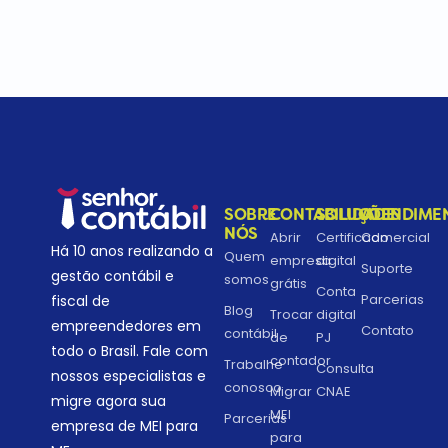
SOBRE
CONTABILIDADE
SOLUÇÕES
ATENDIME
NÓS
Abrir
Certificado
Comercial
Há 10 anos realizando a
Quem
empresa
digital
Suporte
gestão contábil e
somos
grátis
Conta
Parcerias
fiscal de
Blog
Trocar
digital
empreendedores em
Contato
contábil
de
PJ
todo o Brasil. Fale com
contador
Trabalhe
Consulta
nossos especialistas e
conosco
Migrar
CNAE
migre agora sua
MEI
Parcerias
empresa de MEI para
para