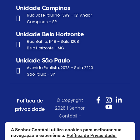
Unidade Campinas
Rua José Paulino, 1399 – 12º Andar
Campinas – SP
Unidade Belo Horizonte
Rua Bahia, 1148 – Sala 1208
Belo Horizonte – MG
Unidade São Paulo
Avenida Paulista, 2073 – Sala 2220
São Paulo - SP
© Copyright
Política de
2026 | Senhor
privacidade
Contábil –
Todos os
A Senhor Contábil utiliza cookies para melhorar sua
direitos
navegação e experiência.
Política de Privacidade.
reservados.