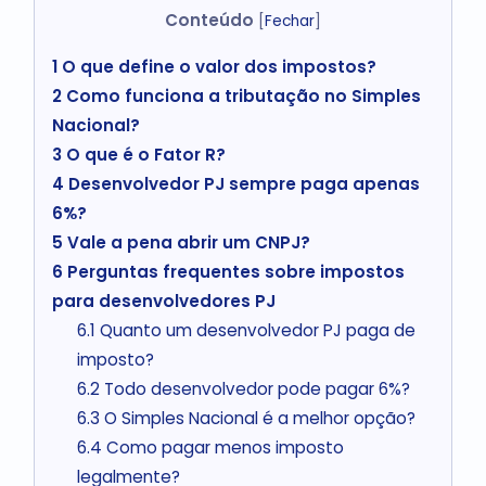
Conteúdo
[
Fechar
]
1
O que define o valor dos impostos?
2
Como funciona a tributação no Simples
Nacional?
3
O que é o Fator R?
4
Desenvolvedor PJ sempre paga apenas
6%?
5
Vale a pena abrir um CNPJ?
6
Perguntas frequentes sobre impostos
para desenvolvedores PJ
6.1
Quanto um desenvolvedor PJ paga de
imposto?
6.2
Todo desenvolvedor pode pagar 6%?
6.3
O Simples Nacional é a melhor opção?
6.4
Como pagar menos imposto
legalmente?