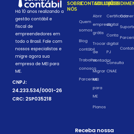
SOBRE
CONTABILIDADE
SOLUÇÕES
ATENDIME
NÓS
Há 10 anos realizando a
Abrir
Certificado
Comerc
gestão contábil e
Quem
empresa
digital
fiscal de
Suport
somos
grátis
empreendedores em
Conta
Parcer
Blog
todo o Brasil. Fale com
Trocar
digital
Contat
nossos especialistas e
contábil
de
PJ
migre agora sua
Trabalhe
contador
Consulta
empresa de MEI para
conosco
Migrar
CNAE
ME.
Parcerias
MEI
CNPJ:
para
24.233.534/0001-26
ME
CRC: 2SP035218
Planos
Receba nossa