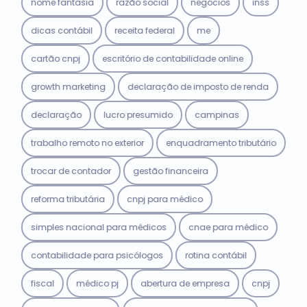
nome fantasia
razão social
negócios
inss
dicas contábil
receita federal
me
cartão cnpj
escritório de contabilidade online
growth marketing
declaração de imposto de renda
declaração
lucro presumido
campinas
trabalho remoto no exterior
enquadramento tributário
trocar de contador
gestão financeira
reforma tributária
cnpj para médico
simples nacional para médicos
cnae para médico
contabilidade para psicólogos
rotina contábil
fiscal
médico pj
abertura de empresa
cnpj