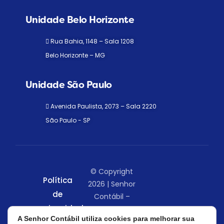
Unidade Belo Horizonte
Rua Bahia, 1148 – Sala 1208
Belo Horizonte – MG
Unidade São Paulo
Avenida Paulista, 2073 – Sala 2220
São Paulo - SP
© Copyright
Política
2026 | Senhor
de
Contábil –
privacidade
Todos os
A Senhor Contábil utiliza cookies para melhorar sua
direitos